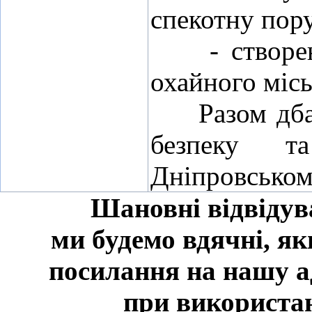
спекотну пору
- створенн
охайного міс
Разом дбаєм
безпеку 
Дніпровськом
Шановні відвідува
ми будемо вдячні, як
посилання на нашу 
при використан