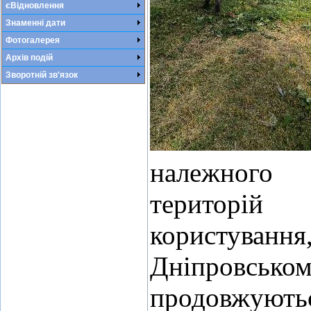
єВідновлення
Знаменні дати
Фотогалерея
Архів подій
Зворотній зв'язок
належног
територі
корист
Дніпровс
продовжую