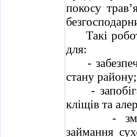
покосу трав’
безгосподарни
Такі роботи
для:
- забезпече
стану району;
- запобіга
кліщів та алер
- зменш
займання сух